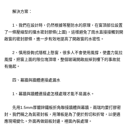
解決方案：
1、我們在設計時，仍然根據等壓防水的原理，在窗頂部位設置
了一條壓縮型的擋水密封膠條(上圖)，這樣避免了雨水直接接觸到開
啟窗的密封膠條，進一步有效地提高了開啟窗的水密性。
2、慎用掛鉤式隱框上懸窗，很多人不會使用風撐，使盡力氣拉
風撐，把窗上面的限位塊頂壞，整個玻璃開啟扇掉到樓下的事故就
有幾起。
四、幕牆與牆體連接處漏水
1、幕牆與牆體連接處怎樣處理才能不易漏水。
先用1.5mm厚鍍鋅鐵板折角聯接牆體與幕牆，兩瑞均要打膠密
封。我們稱之為氣密封板，用薄板是為了便於剪切和折彎，以便適
應現場變化。外面再做鋁板封邊。裡面內裝處理。